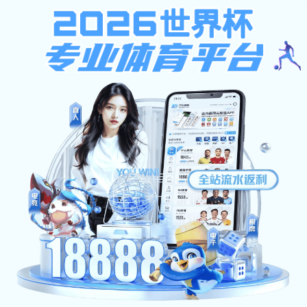
注册入口
华体会入口
APP与网页版入口
｜畅享全球体育赛事与数据服
务
欢迎访问
华体会入口
，提供全面覆盖足球、篮
球、电竞等项目的赛事资讯与数据内容， 支持
APP下载
与
网页使用
，每日同步更新千场比
赛，聚焦热门体育内容， 助您轻松获取赛事动
态，掌握比赛节奏。