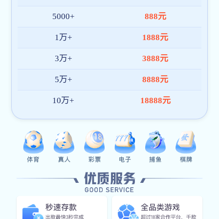
多球迷的信任。
02. 服务升级
随着华体会·官方版网站登录入口-华体会(中
国)需求增长，平台陆续上线直播回放、数据
分析、比分预测等功能，同时支持APP与网页
双端操作，带来更快更稳的观赛体验。
03. 国际拓展
目前华体会入口已在东南亚、欧美等区域建立
本地化团队，推动技术与服务全球落地，打造
具有国际竞争力的赛事平台品牌。