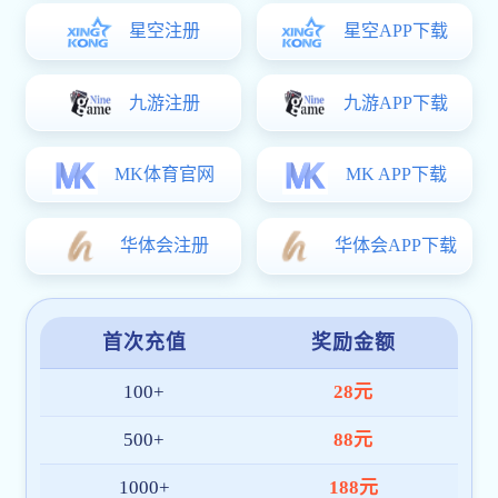
01. 初创定位
华体会入口起源于对体育精神与数字技术的热
爱，早期平台聚焦于赛事数据与直播服务，并
率先实现多赛程同步与智能提醒功能，赢得众