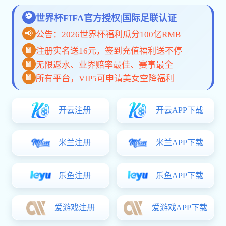
手机App
网页版
中超第5轮跑动距离排行榜揭
晓斯坦丘领跑埃朱玛马德鲁紧
随其后
2026-06-01 22:29
64 次阅读
首页
/
体育看点